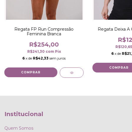
Regata FP Run Compressão
Regata Deixa A 
Feminina Branca
R$12
R$254,00
R$120,6
R$241,30
com
Pix
6
x de
R$21,
6
x de
R$42,33
sem juros
COMPRAR
COMPRAR
Institucional
Quem Somos