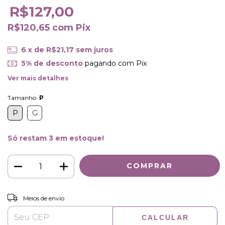
R$127,00
R$120,65
com
Pix
6
x de
R$21,17
sem juros
5% de desconto
pagando com Pix
Ver mais detalhes
Tamanho:
P
P
G
Só restam
3
em estoque!
ALTERAR CEP
Entregas para o CEP:
Meios de envio
CALCULAR