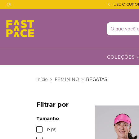
 JUROS · DESCONTO DE 5% NO PIX 🔵
USE O CUPO
COLEÇÕES
Início
>
FEMININO
>
REGATAS
Filtrar por
Tamanho
P (15)