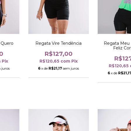
 Quero
Regata Vire Tendência
Regata Meu 
Feliz Co
0
R$127,00
R$12
m
Pix
R$120,65
com
Pix
R$120,65
 juros
6
x de
R$21,17
sem juros
6
x de
R$21,1