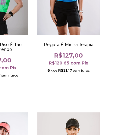
Riso É Tão
Regata É Minha Terapia
rrendo
R$127,00
7,00
R$120,65
com
Pix
com
Pix
6
x de
R$21,17
sem juros
7
sem juros