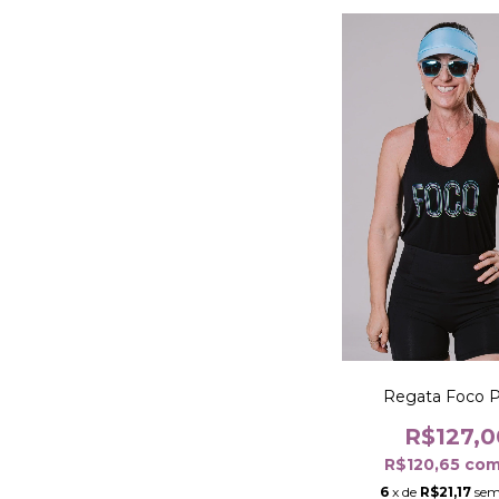
Regata Foco P
R$127,0
R$120,65
co
6
x de
R$21,17
sem