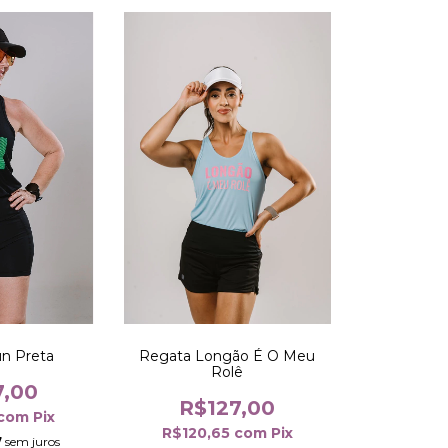
Regata Longão É O Meu
n Preta
Rolê
7,00
R$127,00
com
Pix
R$120,65
com
Pix
7
sem juros