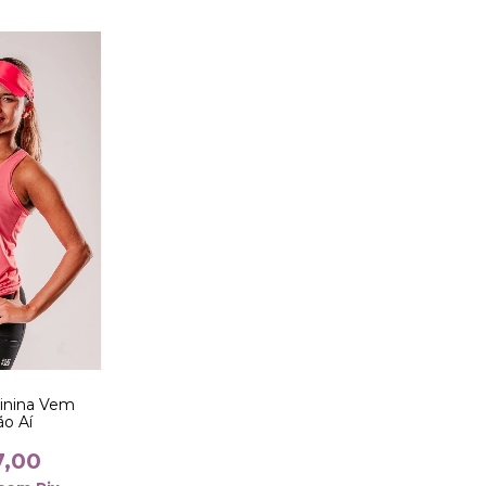
inina Vem
ão Aí
7,00