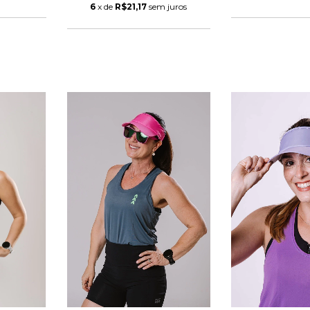
6
x de
R$21,17
sem juros