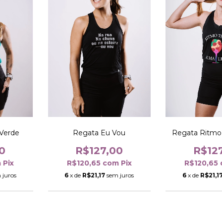
Regata Eu Vou
Verde
Regata Ritmo 
R$127,00
0
R$12
R$120,65
com
Pix
m
Pix
R$120,65
6
x de
R$21,17
sem juros
 juros
6
x de
R$21,1