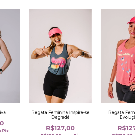
iva
Regata Feminina Inspire-se
Regata Fem
Degradê
Evoluç
00
R$127,00
R$12
m
Pix