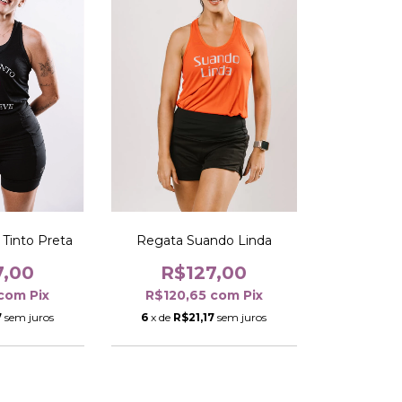
Tinto Preta
Regata Suando Linda
7,00
R$127,00
com
Pix
R$120,65
com
Pix
7
sem juros
6
x de
R$21,17
sem juros