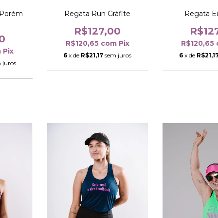
 Porém
Regata Run Gráfite
Regata E
R$127,00
R$12
0
R$120,65
com
Pix
R$120,65
m
Pix
6
x de
R$21,17
sem juros
6
x de
R$21,1
 juros