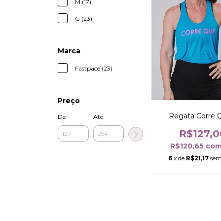
M (17)
G (23)
Marca
Fastpace (23)
Preço
Regata Corre Q
De
Até
R$127,0
R$120,65
co
6
x de
R$21,17
sem