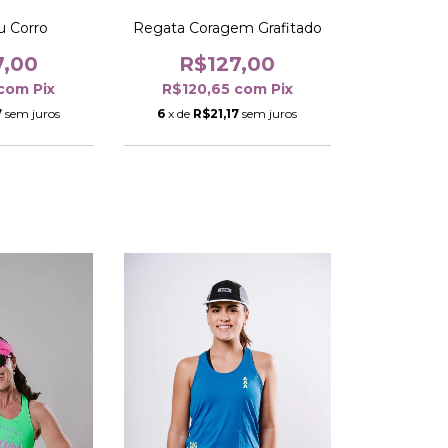
u Corro
Regata Coragem Grafitado
7,00
R$127,00
com
Pix
R$120,65
com
Pix
7
sem juros
6
x de
R$21,17
sem juros