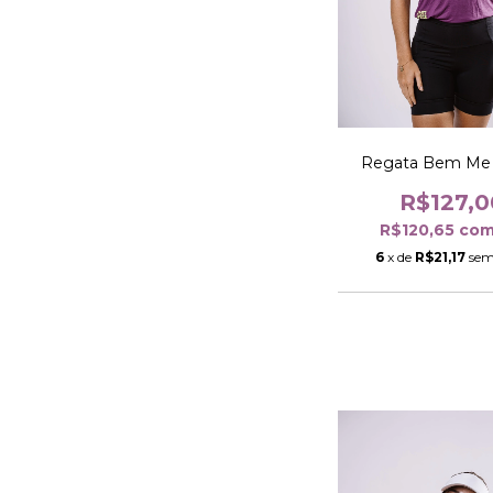
Regata Bem Me
R$127,0
R$120,65
co
6
x de
R$21,17
sem