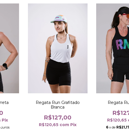
reta
Regata Run Grafitado
Regata Ru
Branca
0
R$12
R$127,00
m
Pix
R$120,65
R$120,65
com
Pix
 juros
6
x de
R$21,1