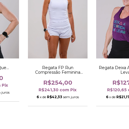
ue...
Regata FP Run
Regata Deixa 
Compressão Feminina
Lev
Branca
0
R$254,00
R$12
m
Pix
R$241,30
com
Pix
R$120,65
 juros
6
x de
R$42,33
sem juros
6
x de
R$21,1