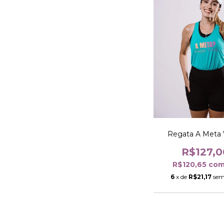
Regata A Meta 
R$127,0
R$120,65
co
6
x de
R$21,17
sem