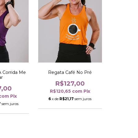
A Corrida Me
Regata Café No Pré
ar
R$127,00
7,00
R$120,65
com
Pix
com
Pix
6
x de
R$21,17
sem juros
7
sem juros