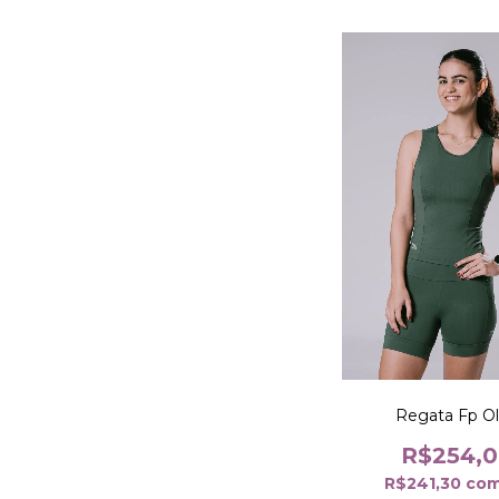
Regata Fp Ol
R$254,
R$241,30
co