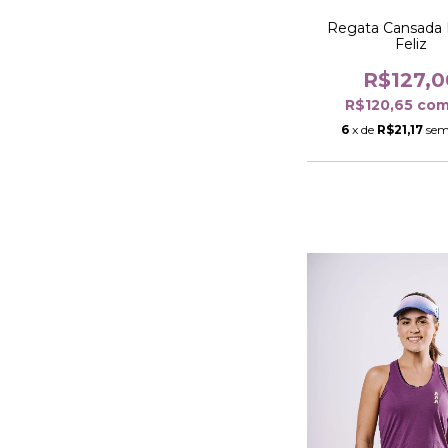
Regata Cansada
Feliz
R$127,0
R$120,65
co
6
x de
R$21,17
sem