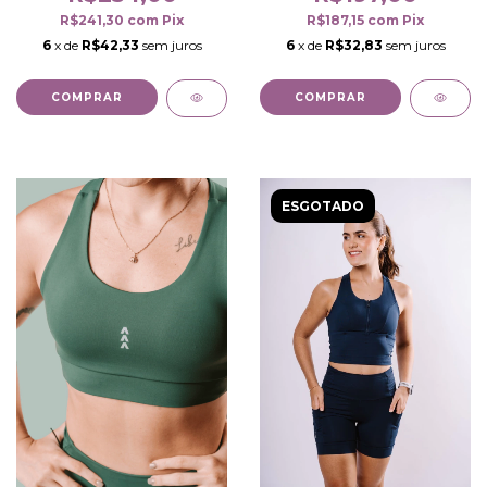
R$241,30
com
Pix
R$187,15
com
Pix
6
x de
R$42,33
sem juros
6
x de
R$32,83
sem juros
COMPRAR
COMPRAR
ESGOTADO