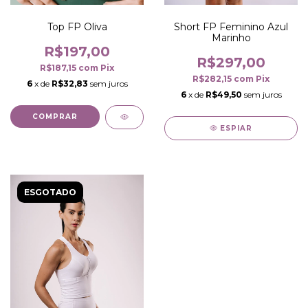
Top FP Oliva
Short FP Feminino Azul
Marinho
R$197,00
R$297,00
R$187,15
com
Pix
R$282,15
com
Pix
6
x de
R$32,83
sem juros
6
x de
R$49,50
sem juros
COMPRAR
ESPIAR
ESGOTADO