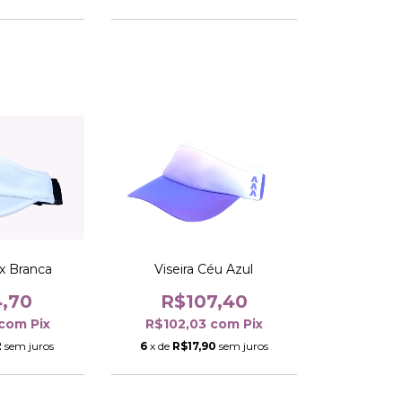
ox Branca
Viseira Céu Azul
4,70
R$107,40
com
Pix
R$102,03
com
Pix
2
sem juros
6
x de
R$17,90
sem juros