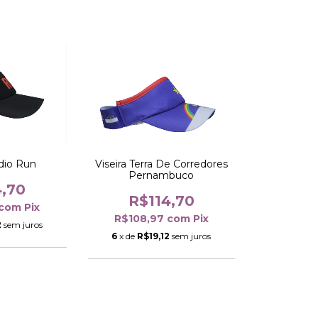
ódio Run
Viseira Terra De Corredores
Pernambuco
4,70
R$114,70
com
Pix
R$108,97
com
Pix
2
sem juros
6
x de
R$19,12
sem juros