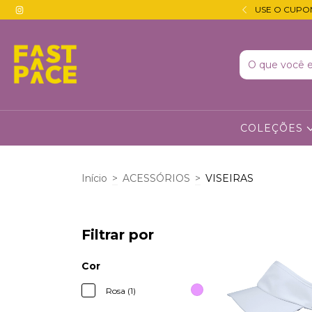
 JUROS · DESCONTO DE 5% NO PIX 🔵
USE O CUPO
COLEÇÕES
Início
>
ACESSÓRIOS
>
VISEIRAS
Filtrar por
Cor
Rosa (1)