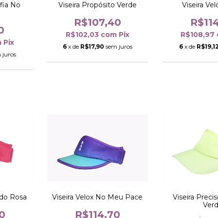
nfia No
Viseira Vel
Viseira Propósito Verde
R$11
R$107,40
0
R$108,97
R$102,03
com
Pix
m
Pix
6
x de
R$19,1
6
x de
R$17,90
sem juros
 juros
Viseira Velox No Meu Pace
udo Rosa
Viseira Prec
Ver
R$114,70
0