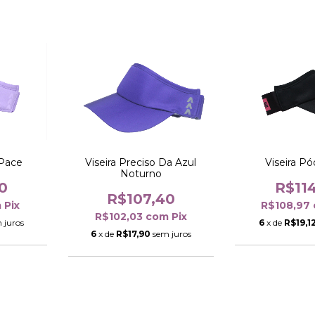
Viseira P
 Pace
Viseira Preciso Da Azul
Noturno
R$11
0
R$107,40
R$108,97
m
Pix
R$102,03
com
Pix
6
x de
R$19,1
 juros
6
x de
R$17,90
sem juros