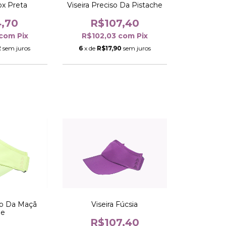
ox Preta
Viseira Preciso Da Pistache
4,70
R$107,40
com
Pix
R$102,03
com
Pix
2
sem juros
6
x de
R$17,90
sem juros
Viseira Fúcsia
iso Da Maçã
de
R$107,40