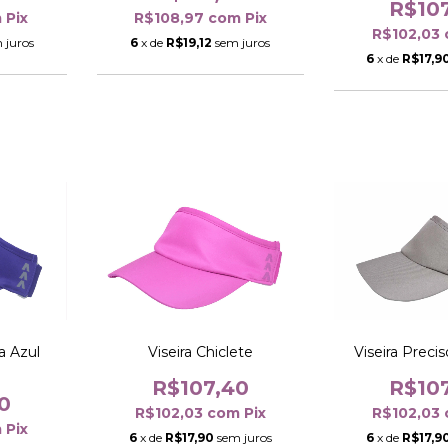
R$10
R$108,97
com
Pix
m
Pix
R$102,03
6
x de
R$19,12
sem juros
 juros
6
x de
R$17,9
a Azul
Viseira Prec
Viseira Chiclete
R$10
R$107,40
0
R$102,03
R$102,03
com
Pix
m
Pix
6
x de
R$17,9
6
x de
R$17,90
sem juros