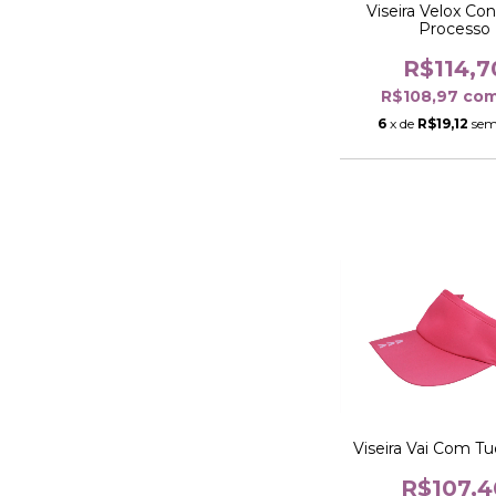
Viseira Velox Co
Processo
R$114,7
R$108,97
co
6
x de
R$19,12
sem
Viseira Vai Com T
R$107,4