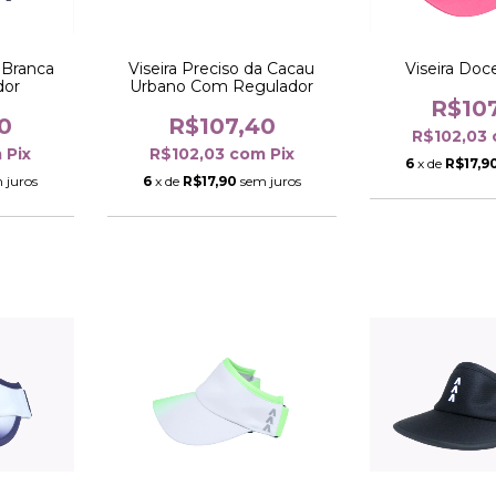
a Branca
Viseira Preciso da Cacau
Viseira Doc
dor
Urbano Com Regulador
R$10
0
R$107,40
R$102,03
m
Pix
R$102,03
com
Pix
6
x de
R$17,9
 juros
6
x de
R$17,90
sem juros