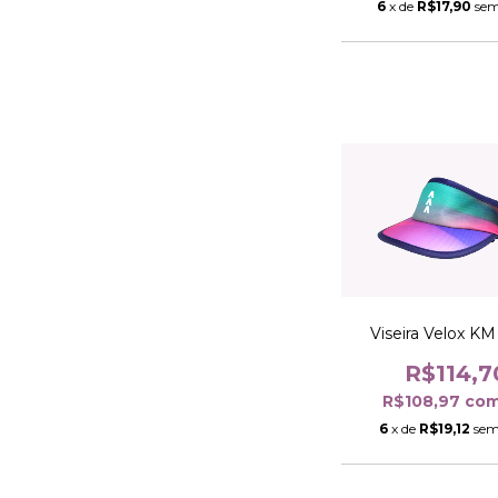
6
x de
R$17,90
sem
Viseira Velox K
R$114,7
R$108,97
co
6
x de
R$19,12
sem