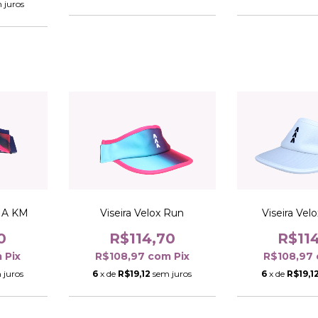
 juros
M A KM
Viseira Velox Run
Viseira Vel
0
R$114,70
R$11
m
Pix
R$108,97
com
Pix
R$108,97
 juros
6
x de
R$19,12
sem juros
6
x de
R$19,1