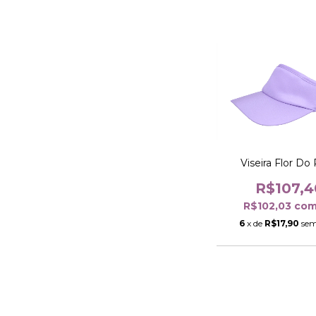
Viseira Flor Do
R$107,4
R$102,03
co
6
x de
R$17,90
sem