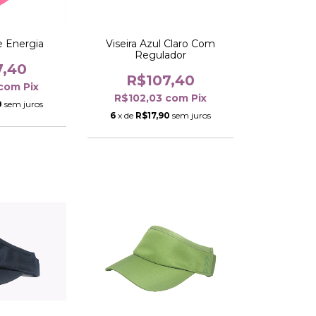
Viseira Azul Claro Com
e Energia
Regulador
7,40
R$107,40
com
Pix
R$102,03
com
Pix
0
sem juros
6
x de
R$17,90
sem juros