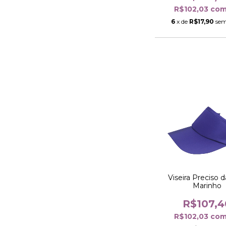
R$102,03
co
6
x de
R$17,90
sem
Viseira Preciso d
Marinho
R$107,4
R$102,03
co