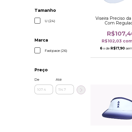
Tamanho
Viseira Preciso d
U (24)
Com Regula
R$107,4
Marca
R$102,03
co
6
x de
R$17,90
sem
Fastpace (26)
Preço
De
Até