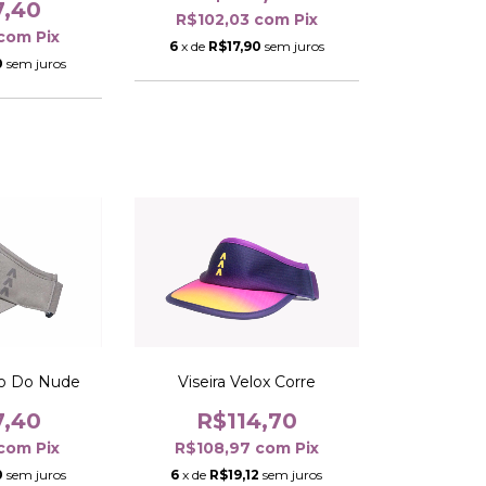
7,40
R$102,03
com
Pix
com
Pix
6
x de
R$17,90
sem juros
0
sem juros
iso Do Nude
Viseira Velox Corre
7,40
R$114,70
com
Pix
R$108,97
com
Pix
0
sem juros
6
x de
R$19,12
sem juros