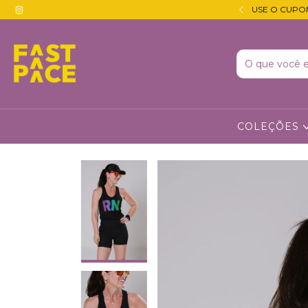
 JUROS · DESCONTO DE 5% NO PIX 🔵
USE O CUPO
COLEÇÕES