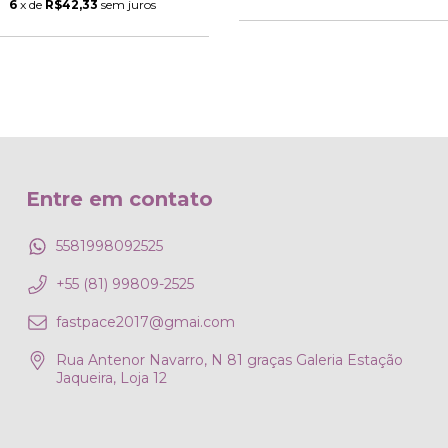
6
x de
R$42,33
sem juros
Entre em contato
5581998092525
+55 (81) 99809-2525
fastpace2017@gmai.com
Rua Antenor Navarro, N 81 graças Galeria Estação
Jaqueira, Loja 12