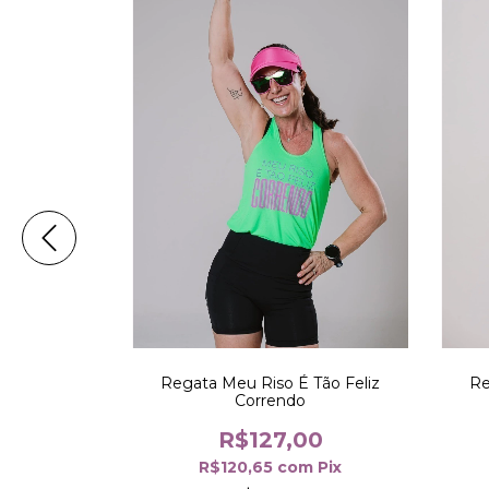
Re
 Meu Rolê
Regata Meu Riso É Tão Feliz
Correndo
00
R$127,00
m
Pix
R$120,65
com
Pix
 juros