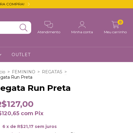
IRA COMPRA!
🟢 FRETE GRÁTIS PARA T
0
Atendimento
Minha conta
Meu carrinho
OUTLET
cio
>
FEMININO
>
REGATAS
>
gata Run Preta
egata Run Preta
R$127,00
$120,65
com
Pix
6
x de
R$21,17
sem juros