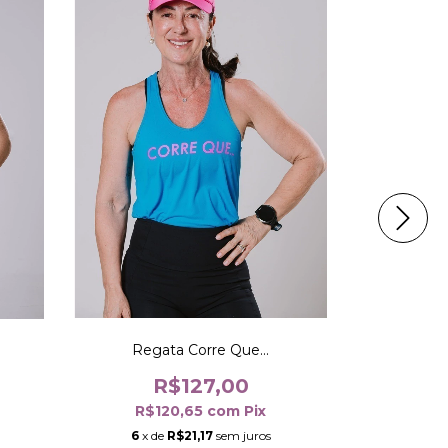
Regata Corre Que...
Rega
R$127,00
R
R$120,65
com
Pix
R$1
6
x de
R$21,17
sem juros
6
x d