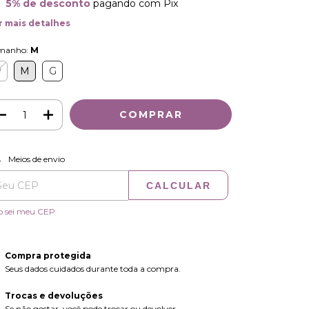
5% de desconto
pagando com Pix
r mais detalhes
manho:
M
P
M
G
ALTERAR CEP
regas para o CEP:
Meios de envio
CALCULAR
o sei meu CEP
Compra protegida
Seus dados cuidados durante toda a compra.
Trocas e devoluções
Se não gostar, você pode trocar ou devolver.