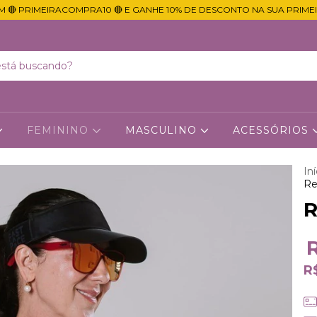
M 🔴 PRIMEIRACOMPRA10 🔴 E GANHE 10% DE DESCONTO NA SUA PRIME
FEMININO
MASCULINO
ACESSÓRIOS
Iní
Re
R
R