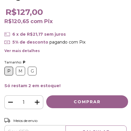
R$127,00
R$120,65
com
Pix
6
x de
R$21,17
sem juros
5% de desconto
pagando com Pix
Ver mais detalhes
Tamanho:
P
P
M
G
Só restam
2
em estoque!
ALTERAR CEP
Entregas para o CEP:
Meios de envio