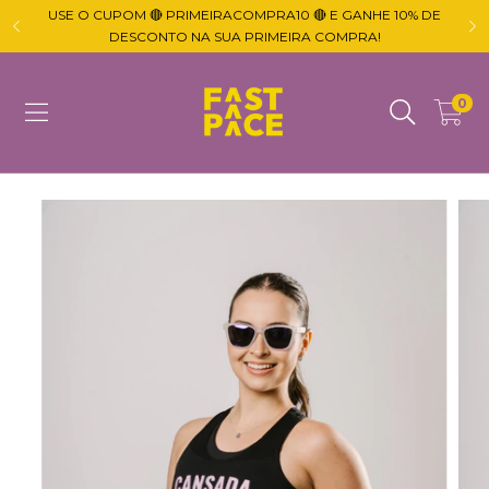
USE O CUPOM 🔴 PRIMEIRACOMPRA10 🔴 E GANHE 10% DE

DESCONTO NA SUA PRIMEIRA COMPRA!
0