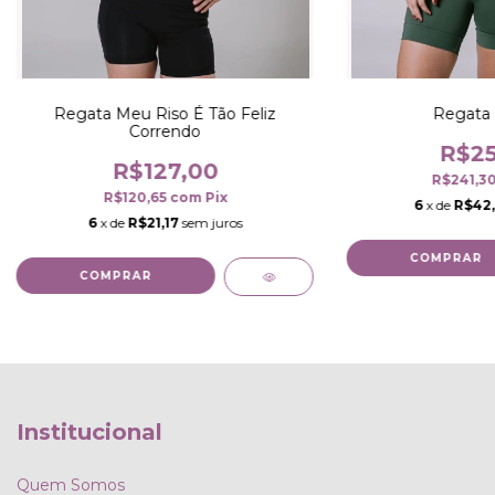
Regata Meu Riso É Tão Feliz
Regata 
Correndo
R$25
R$127,00
R$241,3
R$120,65
com
Pix
6
x de
R$42
6
x de
R$21,17
sem juros
COMPRAR
COMPRAR
Institucional
Quem Somos