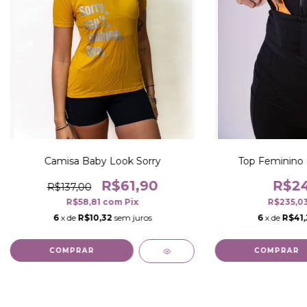
Camisa Baby Look Sorry
Top Feminino 
R$61,90
R$24
R$137,00
R$58,81
com
Pix
R$235,0
6
x de
R$10,32
sem juros
6
x de
R$41,
COMPRAR
COMPRAR