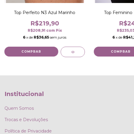
Top Perfeito N3 Azul Marinho
Top Feminino 
R$219,90
R$24
R$208,91
com
Pix
R$235,0
6
x de
R$36,65
sem juros
6
x de
R$41,
COMPRAR
COMPRAR
Institucional
Quem Somos
Trocas e Devoluções
Política de Privacidade