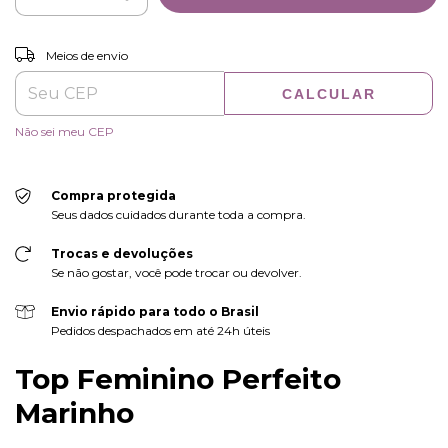
ALTERAR CEP
Entregas para o CEP:
Meios de envio
CALCULAR
Não sei meu CEP
Compra protegida
Seus dados cuidados durante toda a compra.
Trocas e devoluções
Se não gostar, você pode trocar ou devolver.
Envio rápido para todo o Brasil
Pedidos despachados em até 24h úteis
Top Feminino Perfeito
Marinho