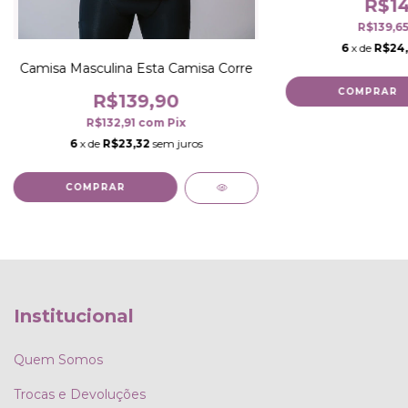
R$14
R$139,6
6
x de
R$24
Camisa Masculina Esta Camisa Corre
COMPRAR
R$139,90
R$132,91
com
Pix
6
x de
R$23,32
sem juros
COMPRAR
Institucional
Quem Somos
Trocas e Devoluções