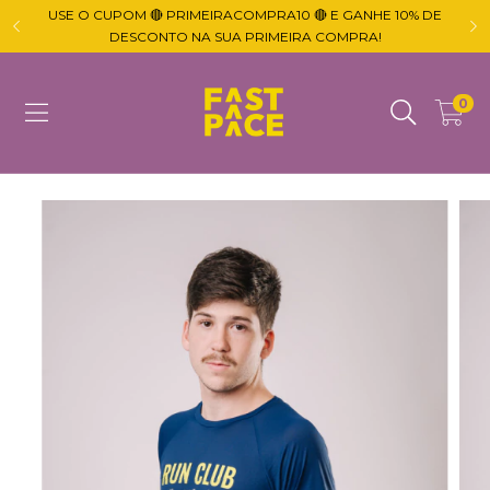
USE O CUPOM 🔴 PRIMEIRACOMPRA10 🔴 E GANHE 10% DE

DESCONTO NA SUA PRIMEIRA COMPRA!
0