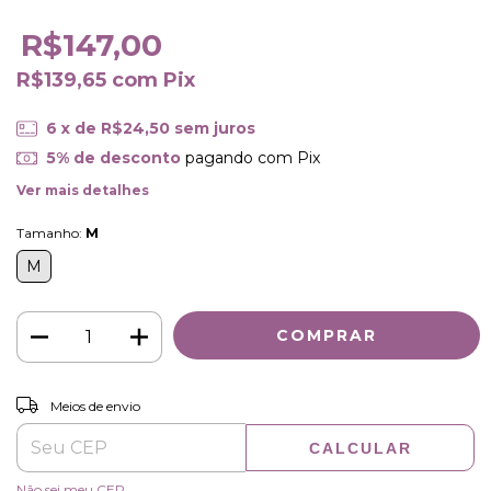
R$147,00
R$139,65
com
Pix
6
x de
R$24,50
sem juros
5% de desconto
pagando com Pix
Ver mais detalhes
Tamanho:
M
M
ALTERAR CEP
Entregas para o CEP:
Meios de envio
CALCULAR
Não sei meu CEP