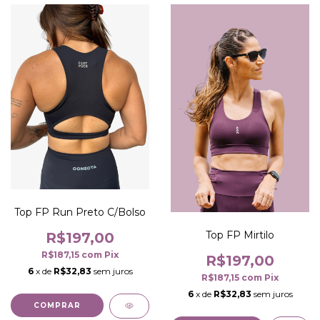
Top FP Run Preto C/Bolso
Top FP Mirtilo
R$197,00
R$187,15
com
Pix
R$197,00
6
x de
R$32,83
sem juros
R$187,15
com
Pix
6
x de
R$32,83
sem juros
COMPRAR