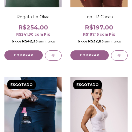
Regata Fp Oliva
Top FP Cacau
R$254,00
R$197,00
R$241,30
com
Pix
R$187,15
com
Pix
6
x de
R$42,33
sem juros
6
x de
R$32,83
sem juros
COMPRAR
COMPRAR
ESGOTADO
ESGOTADO