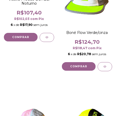
Noturno
R$107,40
R$102,03
com
Pix
6
x de
R$17,90
sem juros
Boné Flow Verde/cinza
COMPRAR
R$124,70
R$118,47
com
Pix
6
x de
R$20,78
sem juros
COMPRAR