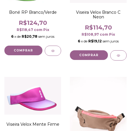
Boné RP Branco/Verde
Viseira Velox Branco C
Neon
R$124,70
R$114,70
R$118,47
com
Pix
R$108,97
com
Pix
6
x de
R$20,78
sem juros
6
x de
R$19,12
sem juros
COMPRAR
COMPRAR
Viseira Velox Mente Firme