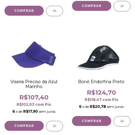
COMPRAR
COMPRAR
Boné Endorfina Preto
Viseira Preciso da Azul
Marinho
R$124,70
R$107,40
R$118,47
com
Pix
R$102,03
com
Pix
6
x de
R$20,78
sem juros
6
x de
R$17,90
sem juros
COMPRAR
COMPRAR