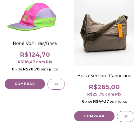
Boné Vo2 Lilás/Rosa
R$124,70
R$118,47
com
Pix
6
x de
R$20,78
sem juros
Bolsa Sempre Capuccino
COMPRAR
R$265,00
R$251,75
com
Pix
6
x de
R$44,17
sem juros
COMPRAR