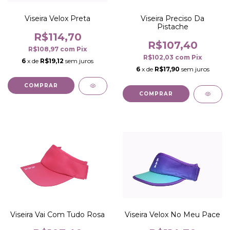
Viseira Velox Preta
Viseira Preciso Da
Pistache
R$114,70
R$107,40
R$108,97
com
Pix
R$102,03
com
Pix
6
x de
R$19,12
sem juros
6
x de
R$17,90
sem juros
COMPRAR
COMPRAR
Viseira Velox No Meu Pace
Viseira Vai Com Tudo Rosa