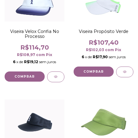
Viseira Velox Confia No
Viseira Propósito Verde
Processo
R$107,40
R$114,70
R$102,03
com
Pix
R$108,97
com
Pix
6
x de
R$17,90
sem juros
6
x de
R$19,12
sem juros
COMPRAR
COMPRAR